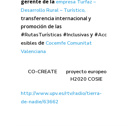
gerente de la
empresa Turfaz –
Desarrollo Rural – Turístico,
transferencia internacional y
promoción de las
#
#
y
#
RutasTurísticas
Inclusivas
Acc
de
esibles
Cocemfe Comunitat
Valenciana
CO-CREATE
proyecto europeo
H2020 COSIE
http://www.upv.es/rtv/radio/tierra-
de-nadie/63662