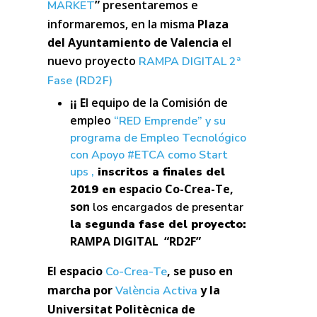
”
presentaremos e
MARKET
informaremos, en la misma
Plaza
del Ayuntamiento de Valencia
el
nuevo proyecto
RAMPA DIGITAL 2ª
Fase (RD2F)
¡¡ E
l
equipo de la Comisión de
empleo
“RED Emprende” y su
programa de Empleo Tecnológico
con Apoyo #ETCA como Start
ups ,
inscritos a finales del
espacio
Co-Crea-Te,
2019 en
son
los encargados de presentar
la segunda fase del proyecto:
RAMPA DIGITAL “RD2F”
El espacio
, se
puso en
Co-Crea-Te
marcha por
y la
València Activa
Universitat Politècnica de