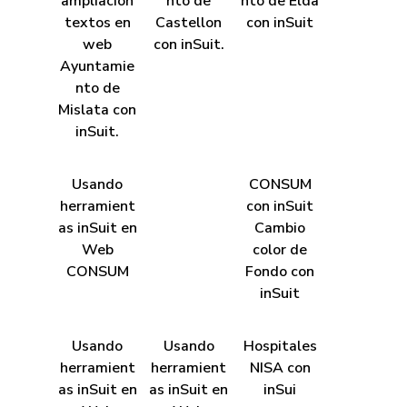
ampliación
nto de
nto de Elda
textos en
Castellon
con inSuit
web
con inSuit.
Ayuntamie
nto de
Mislata con
inSuit.
Usando
CONSUM
herramient
con inSuit
as inSuit en
Cambio
Web
color de
CONSUM
Fondo con
inSuit
Usando
Usando
Hospitales
herramient
herramient
NISA con
as inSuit en
as inSuit en
inSui