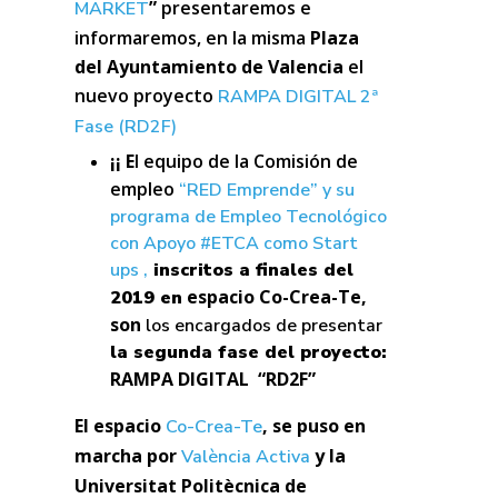
”
presentaremos e
MARKET
informaremos, en la misma
Plaza
del Ayuntamiento de Valencia
el
nuevo proyecto
RAMPA DIGITAL 2ª
Fase (RD2F)
¡¡ E
l
equipo de la Comisión de
empleo
“RED Emprende” y su
programa de Empleo Tecnológico
con Apoyo #ETCA como Start
ups ,
inscritos a finales del
espacio
Co-Crea-Te,
2019 en
son
los encargados de presentar
la segunda fase del proyecto:
RAMPA DIGITAL “RD2F”
El espacio
, se
puso en
Co-Crea-Te
marcha por
y la
València Activa
Universitat Politècnica de