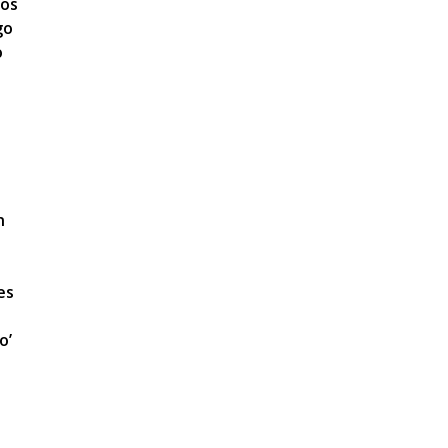
mos
go
o
n
es
o’