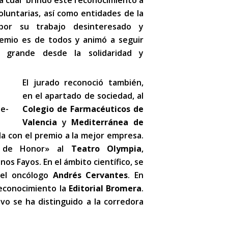
la cual brindó este reconocimiento a
oluntarias, así como entidades de la
por su trabajo desinteresado y
remio es de todos y animó a seguir
 grande desde la solidaridad y
El jurado reconoció también,
en el apartado de sociedad, al
Colegio de Farmacéuticos de
Valencia
y
Mediterránea de
da con el premio a la mejor empresa.
no de Honor» al
Teatro Olympia
,
os Fayos. En el ámbito científico, se
del oncólogo
Andrés Cervantes
. En
reconocimiento la
Editorial Bromera
.
vo se ha distinguido a la corredora