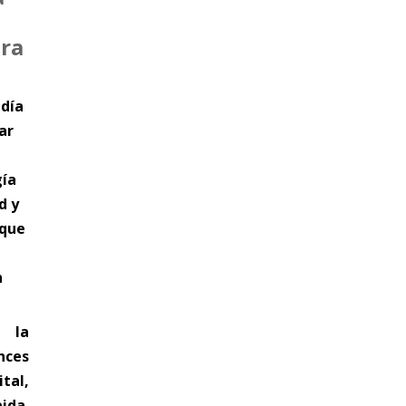
ara
 día
ar
gía
d y
 que
n
 la
nces
tal,
ida.