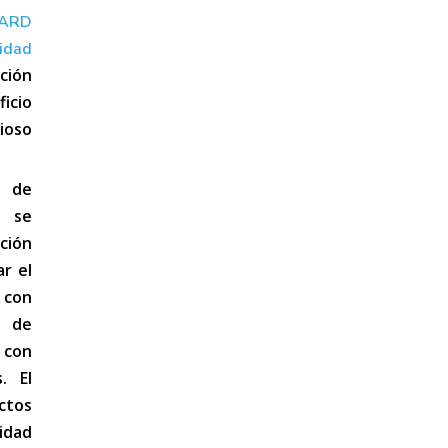
ARD
idad
ción
icio
oso
ón
de
 se
ción
ar el
 con
s de
 con
. El
ctos
idad