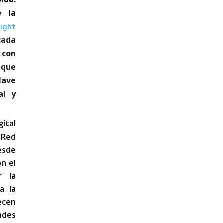
e la
ight
cada
con
 que
lave
al y
ital
Red
esde
on el
r la
a la
ecen
ndes