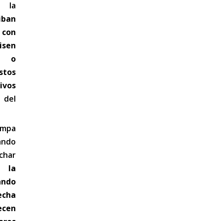
 la
iban
con
isen
s o
stos
vos
 del
ampa
ando
char
 la
ndo
echa
cen