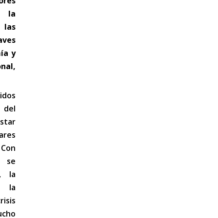
ores
e la
 las
ves
ía y
al,
idos
 del
star
ares
 Con
n se
, la
 la
risis
ucho