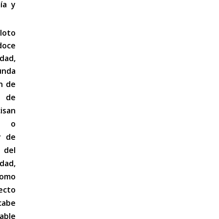
ía y
loto
doce
dad,
gunda
ón de
 de
isan
s o
y de
del
dad,
como
ecto
cabe
able