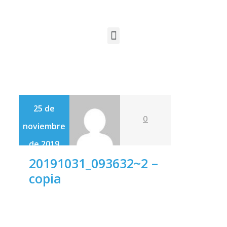
25 de
0
noviembre
de 2019
20191031_093632~2 –
copia