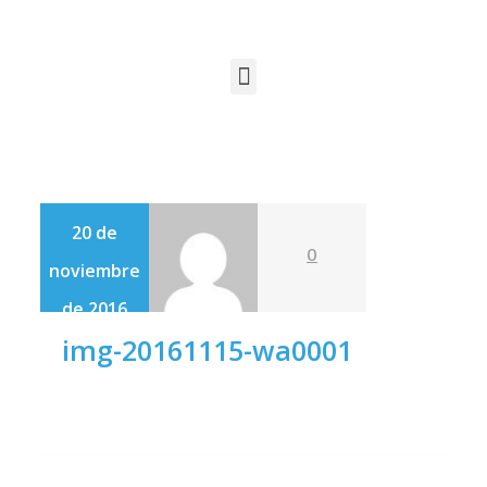
20 de
0
noviembre
de 2016
img-20161115-wa0001