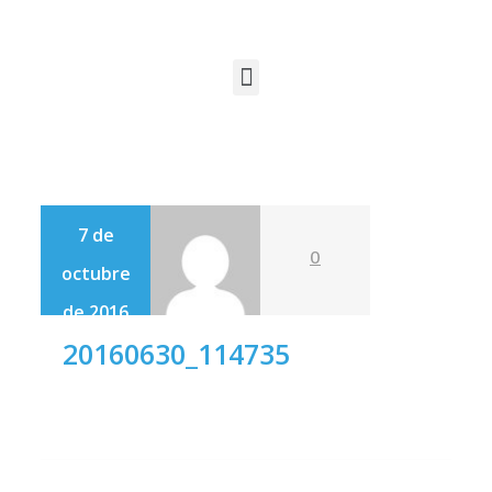
7 de
0
octubre
de 2016
20160630_114735