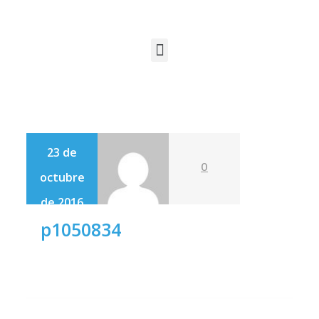
23 de
0
octubre
de 2016
p1050834