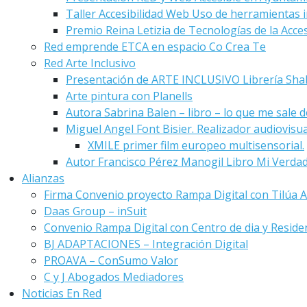
Taller Accesibilidad Web Uso de herramientas i
Premio Reina Letizia de Tecnologías de la Acces
Red emprende ETCA en espacio Co Crea Te
Red Arte Inclusivo
Presentación de ARTE INCLUSIVO Librería Sha
Arte pintura con Planells
Autora Sabrina Balen – libro – lo que me sale de
Miguel Angel Font Bisier. Realizador audiovisu
XMILE primer film europeo multisensorial.
Autor Francisco Pérez Manogil Libro Mi Verda
Alianzas
Firma Convenio proyecto Rampa Digital con Tilúa A
Daas Group – inSuit
Convenio Rampa Digital con Centro de dia y Reside
BJ ADAPTACIONES – Integración Digital
PROAVA – ConSumo Valor
C y J Abogados Mediadores
Noticias En Red