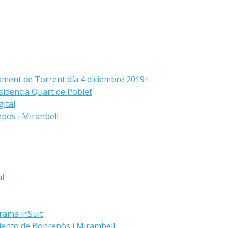
ament de Torrent día 4 diciembre 2019+
sidencia Quart de Poblet
ital
pos i Miranbell
al
grama inSuit
iento de Bonrepòs i Mirambell