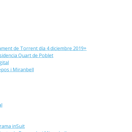
ament de Torrent día 4 diciembre 2019+
sidencia Quart de Poblet
ital
pos i Miranbell
al
grama inSuit