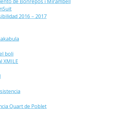
iento de Bonrepòs i Mirambell
nSuit
ibilidad 2016 – 2017
lakabula
l boli
al XMILE
d
sistencia
ncia Quart de Poblet