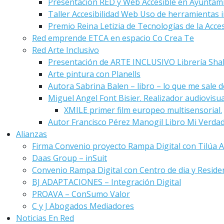
Presentación RED y Web Accesible en Ayuntam
Taller Accesibilidad Web Uso de herramientas i
Premio Reina Letizia de Tecnologías de la Acces
Red emprende ETCA en espacio Co Crea Te
Red Arte Inclusivo
Presentación de ARTE INCLUSIVO Librería Sha
Arte pintura con Planells
Autora Sabrina Balen – libro – lo que me sale de
Miguel Angel Font Bisier. Realizador audiovisu
XMILE primer film europeo multisensorial.
Autor Francisco Pérez Manogil Libro Mi Verda
Alianzas
Firma Convenio proyecto Rampa Digital con Tilúa A
Daas Group – inSuit
Convenio Rampa Digital con Centro de dia y Reside
BJ ADAPTACIONES – Integración Digital
PROAVA – ConSumo Valor
C y J Abogados Mediadores
Noticias En Red