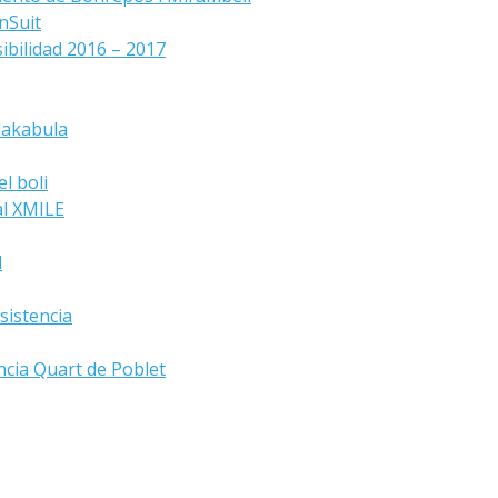
nSuit
ibilidad 2016 – 2017
lakabula
l boli
al XMILE
d
sistencia
ncia Quart de Poblet