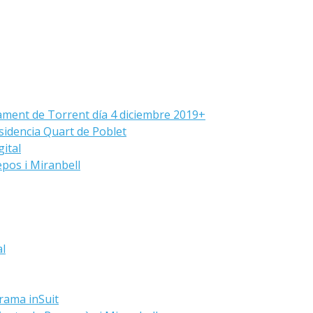
ament de Torrent día 4 diciembre 2019+
sidencia Quart de Poblet
ital
pos i Miranbell
al
grama inSuit