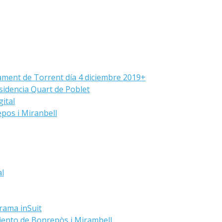
ament de Torrent día 4 diciembre 2019+
sidencia Quart de Poblet
ital
pos i Miranbell
al
grama inSuit
iento de Bonrepòs i Mirambell