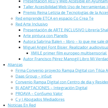
Presentación RED y Web Accesible en Ayuntam
Taller Accesibilidad Web Uso de herramientas i
Premio Reina Letizia de Tecnologías de la Acces
Red emprende ETCA en espacio Co Crea Te
Red Arte Inclusivo
Presentación de ARTE INCLUSIVO Librería Sha
Arte pintura con Planells
Autora Sabrina Balen – libro – lo que me sale de
Miguel Angel Font Bisier. Realizador audiovisu
XMILE primer film europeo multisensorial.
Autor Francisco Pérez Manogil Libro Mi Verda
Alianzas
Firma Convenio proyecto Rampa Digital con Tilúa A
Daas Group – inSuit
Convenio Rampa Digital con Centro de dia y Reside
BJ ADAPTACIONES – Integración Digital
PROAVA – ConSumo Valor
C y J Abogados Mediadores
Noticias En Red