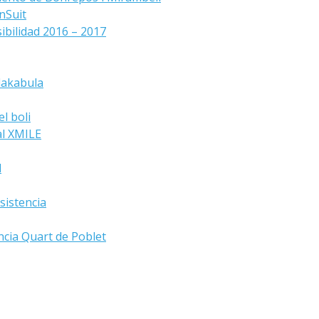
nSuit
ibilidad 2016 – 2017
lakabula
l boli
al XMILE
d
sistencia
ncia Quart de Poblet