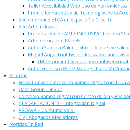
Taller Accesibilidad Web Uso de herramientas i
Premio Reina Letizia de Tecnologías de la Acces
Red emprende ETCA en espacio Co Crea Te
Red Arte Inclusivo
Presentación de ARTE INCLUSIVO Librería Sha
Arte pintura con Planells
Autora Sabrina Balen – libro – lo que me sale de
Miguel Angel Font Bisier. Realizador audiovisu
XMILE primer film europeo multisensorial.
Autor Francisco Pérez Manogil Libro Mi Verda
Alianzas
Firma Convenio proyecto Rampa Digital con Tilúa A
Daas Group – inSuit
Convenio Rampa Digital con Centro de dia y Reside
BJ ADAPTACIONES – Integración Digital
PROAVA – ConSumo Valor
C y J Abogados Mediadores
Noticias En Red