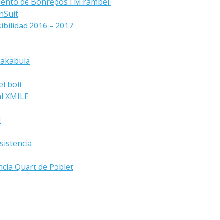
iento de Bonrepòs i Mirambell
nSuit
ibilidad 2016 – 2017
lakabula
l boli
al XMILE
d
sistencia
ncia Quart de Poblet