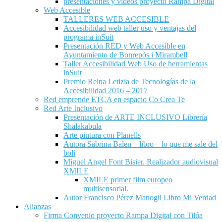
presentaciones y videos proyecto Rampa Digital
Web Accesible
TALLERES WEB ACCESIBLE
Accesibilidad web taller uso y ventajas del
programa inSuit
Presentación RED y Web Accesible en
Ayuntamiento de Bonrepòs i Mirambell
Taller Accesibilidad Web Uso de herramientas
inSuit
Premio Reina Letizia de Tecnologías de la
Accesibilidad 2016 – 2017
Red emprende ETCA en espacio Co Crea Te
Red Arte Inclusivo
Presentación de ARTE INCLUSIVO Librería
Shalakabula
Arte pintura con Planells
Autora Sabrina Balen – libro – lo que me sale del
boli
Miguel Angel Font Bisier. Realizador audiovisual
XMILE
XMILE primer film europeo
multisensorial.
Autor Francisco Pérez Manogil Libro Mi Verdad
Alianzas
Firma Convenio proyecto Rampa Digital con Tilúa