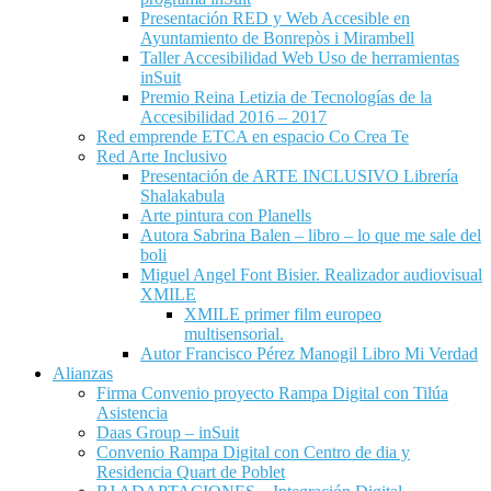
Presentación RED y Web Accesible en
Ayuntamiento de Bonrepòs i Mirambell
Taller Accesibilidad Web Uso de herramientas
inSuit
Premio Reina Letizia de Tecnologías de la
Accesibilidad 2016 – 2017
Red emprende ETCA en espacio Co Crea Te
Red Arte Inclusivo
Presentación de ARTE INCLUSIVO Librería
Shalakabula
Arte pintura con Planells
Autora Sabrina Balen – libro – lo que me sale del
boli
Miguel Angel Font Bisier. Realizador audiovisual
XMILE
XMILE primer film europeo
multisensorial.
Autor Francisco Pérez Manogil Libro Mi Verdad
Alianzas
Firma Convenio proyecto Rampa Digital con Tilúa
Asistencia
Daas Group – inSuit
Convenio Rampa Digital con Centro de dia y
Residencia Quart de Poblet