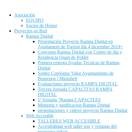
Asociación
EQUIPO
Socios de Honor
Proyectos en Red
Rampa Digital
Presentación Proyecto Rampa Digital en
Ajuntament de Torrent día 4 diciembre 2019+
Convenio Rampa Digital con Centro de dia y
Residencia Quart de Poblet
Primera entrega Ayudas Tecnicas de Rampa
Digital
Sorteo ConSumo Valor Ayuntamiento de
Bonrepos i Miranbell
Evaluaciones proyecto RAMPA DIGITAL
Tercera Jornada CAPACITAS RAMPA
DIGITAL
1ª Jornada “Rampa CAPACITAS
Memoria y justificacion Rampa Digital
presentaciones y videos proyecto Rampa Digital
Web Accesible
TALLERES WEB ACCESIBLE
Accesibilidad web taller uso y ventajas del
programa inSuit