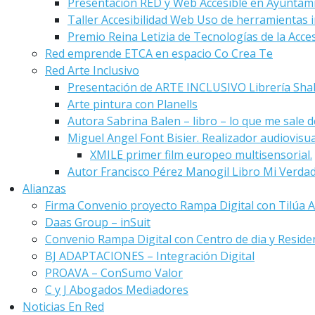
Presentación RED y Web Accesible en Ayuntam
Taller Accesibilidad Web Uso de herramientas i
Premio Reina Letizia de Tecnologías de la Acces
Red emprende ETCA en espacio Co Crea Te
Red Arte Inclusivo
Presentación de ARTE INCLUSIVO Librería Sha
Arte pintura con Planells
Autora Sabrina Balen – libro – lo que me sale de
Miguel Angel Font Bisier. Realizador audiovisu
XMILE primer film europeo multisensorial.
Autor Francisco Pérez Manogil Libro Mi Verda
Alianzas
Firma Convenio proyecto Rampa Digital con Tilúa A
Daas Group – inSuit
Convenio Rampa Digital con Centro de dia y Reside
BJ ADAPTACIONES – Integración Digital
PROAVA – ConSumo Valor
C y J Abogados Mediadores
Noticias En Red