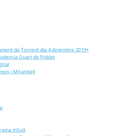
ament de Torrent día 4 diciembre 2019+
sidencia Quart de Poblet
ital
pos i Miranbell
al
grama inSuit