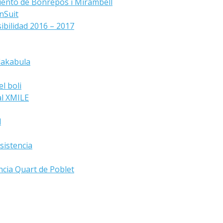
iento de Bonrepòs i Mirambell
nSuit
ibilidad 2016 – 2017
lakabula
l boli
al XMILE
d
sistencia
ncia Quart de Poblet