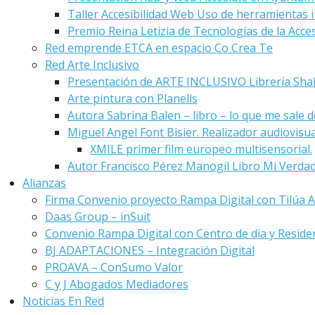
Taller Accesibilidad Web Uso de herramientas i
Premio Reina Letizia de Tecnologías de la Acces
Red emprende ETCA en espacio Co Crea Te
Red Arte Inclusivo
Presentación de ARTE INCLUSIVO Librería Sha
Arte pintura con Planells
Autora Sabrina Balen – libro – lo que me sale de
Miguel Angel Font Bisier. Realizador audiovisu
XMILE primer film europeo multisensorial.
Autor Francisco Pérez Manogil Libro Mi Verda
Alianzas
Firma Convenio proyecto Rampa Digital con Tilúa A
Daas Group – inSuit
Convenio Rampa Digital con Centro de dia y Reside
BJ ADAPTACIONES – Integración Digital
PROAVA – ConSumo Valor
C y J Abogados Mediadores
Noticias En Red