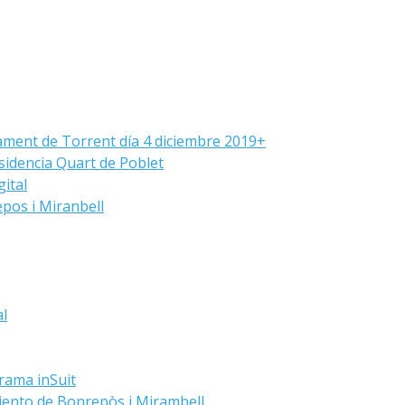
ament de Torrent día 4 diciembre 2019+
sidencia Quart de Poblet
ital
pos i Miranbell
al
grama inSuit
iento de Bonrepòs i Mirambell