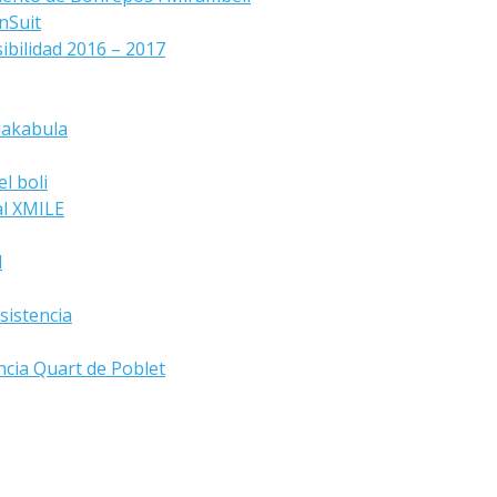
nSuit
ibilidad 2016 – 2017
lakabula
l boli
al XMILE
d
sistencia
ncia Quart de Poblet