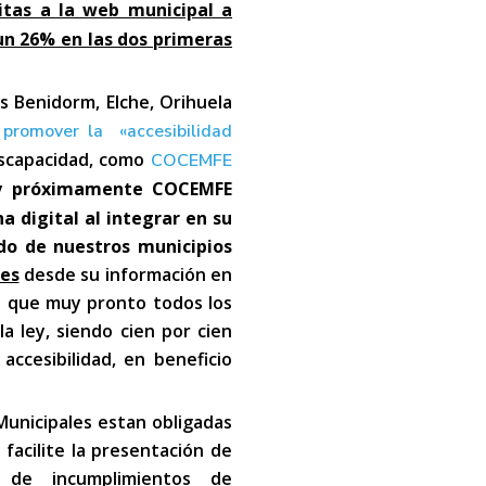
isitas a la web municipal a
un 26% en las dos primeras
 Benidorm, Elche, Orihuela
a
promover la «accesibilidad
iscapacidad, como
COCEMFE
y
próximamente COCEMFE
ha digital al integrar en su
do de nuestros municipios
les
desde su información en
e que muy pronto todos los
la ley, siendo cien por cien
accesibilidad, en beneficio
Municipales estan obligadas
acilite la presentación de
n de incumplimientos de